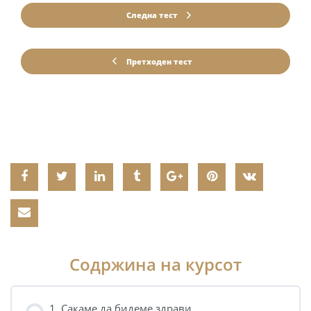
Следна тест
Претходен тест
Содржина на курсот
1. Сакаме да бидеме здрави