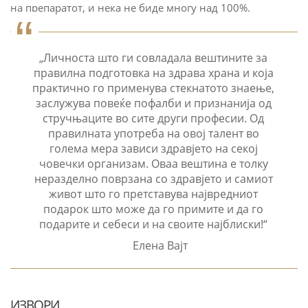
на препаратот, и нека не биде многу над 100%.
„Личноста што ги совладала вештините за
правилна подготовка на здрава храна и која
практично го применува стекнатото знаење,
заслужува повеќе пофалби и признанија од
стручњаците во сите други професии. Од
правилната употреба на овој талент во
голема мера зависи здравјето на секој
човечки организам. Оваа вештина е толку
неразделно поврзана со здравјето и самиот
живот што го претставува највредниот
подарок што може да го примите и да го
подарите и себеси и на своите најблиски!“
Елена Вајт
ИЗВОРИ