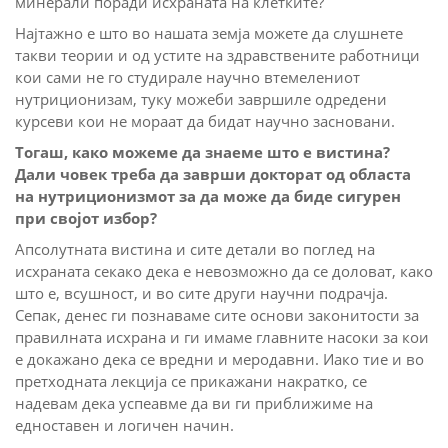
минерали поради исхраната на клетките?
Најтажно е што во нашата земја можете да слушнете
такви теории и од устите на здравствените работници
кои сами не го студирале научно втемелениот
нутриционизам, туку можеби завршиле одредени
курсеви кои не мораат да бидат научно засновани.
Тогаш, како можеме да знаеме што е вистина?
Дали човек треба да заврши докторат од областа
на нутриционизмот за да може да биде сигурен
при својот избор?
Апсолутната вистина и сите детали во поглед на
исхраната секако дека е невозможно да се доловат, како
што е, всушност, и во сите други научни подрачја.
Сепак, денес ги познаваме сите основи законитости за
правилната исхрана и ги имаме главните насоки за кои
е докажано дека се вредни и меродавни. Иако тие и во
претходната лекција се прикажани накратко, се
надевам дека успеавме да ви ги приближиме на
едноставен и логичен начин.