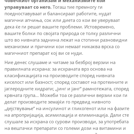
човечкиот организам и механизмите кои
управуваат со него.
Тогаш тие премногу ги
поедноставуваат и балансираат работите, нудат
магични апчиња, сок или диета со кои ве уверуваат
дека ќе ги решат вашите проблеми. Истовремено,
вашите болки по својата природа се толку различни
што во нивната заднина лежат на стотини разновидни
механизми и причини кои немаат никаква врска со
магичниот препарат кој ви се нуди.
Ние денес слушаме и читаме за безброј верзии на
правилната исхрана: за исхраната врз основа на
класификацијата на производите според нивната
киселост или базност; според составот на протеините и
јаглеродните хидрати; „јинг и јанг“ рамнотежата, според
крвната група… Можеби тоа се различни верзии кои ги
делат производите земајќи го предвид нивното
„дејствување“ на инсулинот и гликогенот или на фазите
на апропријација, асимилација и елиминација. Дали сте
слушале за исхрана со сурови производи, за употребата
на вештачки препарати со големи дози на витамини и