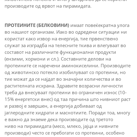
производите од врвот на пирамидата.
ПРОТЕИНИТЕ (БЕЛКОВИНИ)
имаат повеќекратна улога
во нашиот организам. Иако во одредени ситуации ни
користат како извор на енергија, тие првенствено
служат за изградба на телесните ткива и влегуваат во
составот на различните функционални продукти
(ензими, хормони и сл.). Составните делови на
протеините се наречени аминокиселини. Производите
од животинско потекло изобилуваат со протеини, но
тие можат да се најдат во значајни количества и во
растителната исхрана. Здравите возрасни личности
треба да внесуваат протеини во ограничен износ (10-
15% енергетски внес) од таа причина што нивниот раст
и развој е завршен, а енергија добиваат од
јаглеродните хидрати и маснотиите. Поради тоа, многу
е важно да знаеме дека производите од третото
ниво на пирамидата (месо, млеко, јајца и нивните
производи) често се пребогати со протеини, особено