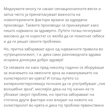
Медиумите многу ги сакаат сензационалните вести и
затоа често ја пренагласуваат важноста на
новооткриените фактори врзани за одредени
производи. Таквите производи се прикажуваат како
нешто најважно за здравјето. Луѓето тогаш почнуваат
масовно да ги користат со желба да си помогнат себеси
и да ги решат своите проблеми.
Но, притоа забораваат едно од најважните правила во
нутриционизмот, т.е. дека само разновидната здрава
исхрана донесува добро здравје!
Се сеќавате ли како пред неколку години се зборуваше
за значењето на овесните зрна за намалувањето на
холестеролот во крвта? И тогаш луѓето со
хиперхолестеролемија почнале да ги употребуваат „тие
волшебни зрна“, мислејќи дека на тој начин ќе го
ублажат својот проблем, но притоа забораваат на
стотина други фактори кои влијаат на нивото на
холестеролот во крвта и дека тој проблем првенствено