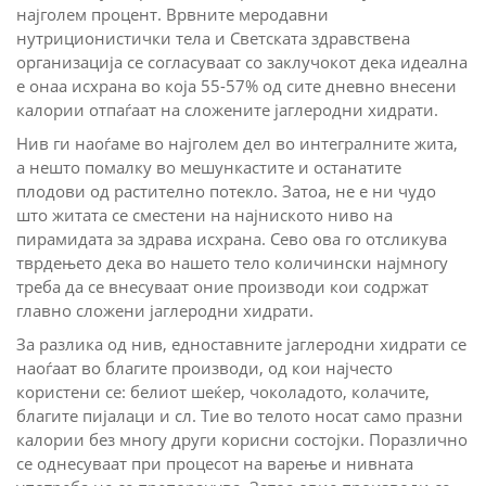
најголем процент. Врвните меродавни
нутриционистички тела и Светската здравствена
организација се согласуваат со заклучокот дека идеална
е онаа исхрана во која 55-57% од сите дневно внесени
калории отпаѓаат на сложените јаглеродни хидрати.
Нив ги наоѓаме во најголем дел во интегралните жита,
а нешто помалку во мешункастите и останатите
плодови од растително потекло. Затоа, не е ни чудо
што житата се сместени на најниското ниво на
пирамидата за здрава исхрана. Сево ова го отсликува
тврдењето дека во нашето тело количински најмногу
треба да се внесуваат оние производи кои содржат
главно сложени јаглеродни хидрати.
За разлика од нив, едноставните јаглеродни хидрати се
наоѓаат во благите производи, од кои најчесто
користени се: белиот шеќер, чоколадото, колачите,
благите пијалаци и сл. Тие во телото носат само празни
калории без многу други корисни состојки. Поразлично
се однесуваат при процесот на варење и нивната