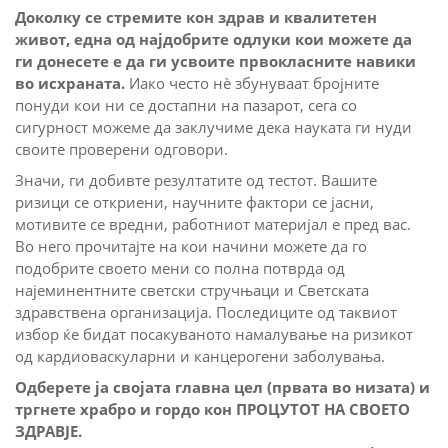
Доколку се стремите кон здрав и квалитетен
живот, една од најдобрите одлуки кои можете да
ги донесете е да ги усвоите првокласните навики
во исхраната.
Иако често нè збунуваат бројните
понуди кои ни се достапни на пазарот, сега со
сигурност можеме да заклучиме дека науката ги нуди
своите проверени одговори.
Значи, ги добивте резултатите од тестот. Вашите
ризици се откриени, научните фактори се јасни,
мотивите се вредни, работниот материјал е пред вас.
Во него прочитајте на кои начини можете да го
подобрите своето мени со полна потврда од
најеминентните светски стручњаци и Светската
здравствена организација. Последиците од таквиот
избор ќе бидат посакуваното намалување на ризикот
од кардиоваскуларни и канцерогени заболувања.
Одберете ја својата главна цел (првата во низата) и
тргнете храбро и гордо кон ПРОЦУТОТ НА СВОЕТО
ЗДРАВЈЕ.