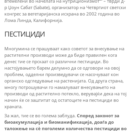
втемелени во начелата на нутриционизмот“” – тврди д-
р Џоун Сабат (Sabate), организатор на Четвртиот светски
конгрес за вегетаријанска исхрана во 2002 година во
Лома Линда, Калифорнија.
ПЕСТИЦИДИ
Многумина се прашуваат како советот за внесување на
растителни производи може да биде правилен кога
денес тие се прскаат со различни пестициди. Во
настојувањето барем делумно да се одговори на овој
проблем, одделни произведувачи се насочуваат кон
органско одгледување на растенијата. Од друга страна,
многу потрошувачи го намалуваат внесувањето на
производи од растително потекло, верувајќи дека на тој
начин ќе се заштитат од остатоците на пестициди во
храната.
За жал, тие се во голема заблуда.
Според законот за
биоакумулација и биоманификација, доаѓа до
таложење на сè поголеми количества пестициди во