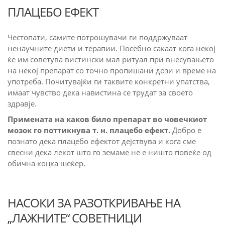
ПЛАЦЕБО ЕФЕКТ
Честопати, самите потрошувачи ги поддржуваат
ненаучните диети и терапии. Посебно сакаат кога некој
ќе им советува вистински мал ритуал при внесувањето
на некој препарат со точно пропишани дози и време на
употреба. Почитувајќи ги таквите конкретни упатства,
имаат чувство дека навистина се трудат за своето
здравје.
Примената на каков било препарат во човечкиот
мозок го поттикнува т. н. плацебо ефект.
Добро е
познато дека плацебо ефектот дејствува и кога сме
свесни дека лекот што го земаме не е ништо повеќе од
обична коцка шеќер.
НАСОКИ ЗА РАЗОТКРИВАЊЕ НА
„ЛАЖНИТЕ“ СОВЕТНИЦИ