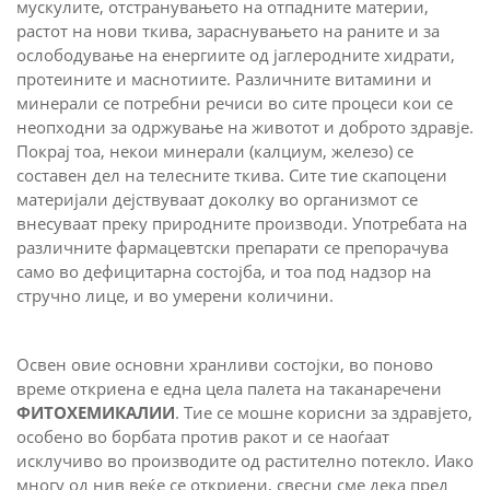
мускулите, отстранувањето на отпадните материи,
растот на нови ткива, зараснувањето на раните и за
ослободување на енергиите од јаглеродните хидрати,
протеините и маснотиите. Различните витамини и
минерали се потребни речиси во сите процеси кои се
неопходни за одржување на животот и доброто здравје.
Покрај тоа, некои минерали (калциум, железо) се
составен дел на телесните ткива. Сите тие скапоцени
материјали дејствуваат доколку во организмот се
внесуваат преку природните производи. Употребата на
различните фармацевтски препарати се препорачува
само во дефицитарна состојба, и тоа под надзор на
стручно лице, и во умерени количини.
Освен овие основни хранливи состојки, во поново
време откриена е една цела палета на таканаречени
ФИТОХЕМИКАЛИИ
. Тие се мошне корисни за здравјето,
особено во борбата против ракот и се наоѓаат
исклучиво во производите од растително потекло. Иако
многу од нив веќе се откриени, свесни сме дека пред