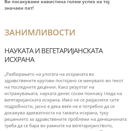
Ви посакуваме навистина голем успех на тој
значаен пат!
ЗАНИМЛИВОСТИ
НАУКАТА И ВЕГЕТАРИЈАНСКАТА
ИСХРАНА
„Разбирањето на улогата на исхраната во
здравствените кругови постојано се менувало во текот
на последните децении. Како резултат на
истражувањата, науката денес сосем поинаку гледа на
вегетаријанската исхрана. Иако не се разјаснети сите
подробности, јасно е дека веќе не е потребно да се
докажува адекватноста на таквата исхрана, туку
решението за здравствените проблеми на денешнината
треба да се бара во рамките на вегетаријанството,