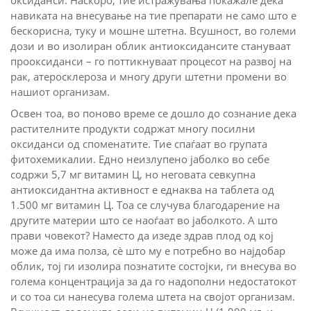
оксиданси. Наскоро, тие истражувања покажале дека
навиката на внесување на тие препарати не само што е
бескорисна, туку и мошне штетна. Всушност, во големи
дози и во изолиран облик антиоксидансите стануваат
прооксиданси – го поттикнуваат процесот на развој на
рак, атеросклероза и многу други штетни промени во
нашиот организам.
Освен тоа, во поново време се дошло до сознание дека
растителните продукти содржат многу посилни
оксиданси од споменатите. Тие спаѓаат во групата
фитохемикалии. Едно неизлупено јаболко во себе
содржи 5,7 мг витамин Ц, но неговата севкупна
антиоксидантна активност е еднаква на таблета од
1.500 мг витамин Ц. Тоа се случува благодарение на
другите материи што се наоѓаат во јаболкото. А што
прави човекот? Наместо да изеде здрав плод од кој
може да има полза, сè што му е потребно во најдобар
облик, тој ги изолира познатите состојки, ги внесува во
голема концентрација за да го надополни недостатокот
и со тоа си нанесува голема штета на својот организам.