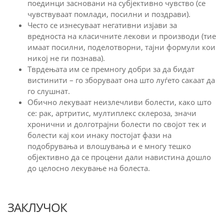
поединци засновани на субјективно чувство (се
чувствуваат помлади, посилни и поздрави).
Често се изнесуваат негативни изјави за
вредноста на класичните лекови и производи (тие
имаат посилни, поделотворни, тајни формули кои
никој не ги познава).
Тврдењата им се премногу добри за да бидат
вистинити – го зборуваат она што луѓето сакаат да
го слушнат.
Обично лекуваат неизлечливи болести, како што
се: рак, артритис, мултиплекс склероза, значи
хронични и долготрајни болести по својот тек и
болести кај кои инаку постојат фази на
подобрувања и влошувања и е многу тешко
објективно да се процени дали навистина дошло
до целосно лекување на болеста.
ЗАКЛУЧОК