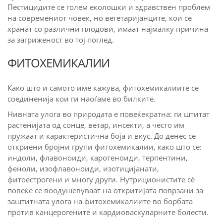
Пестицидите се голем еколошки и здравствен проблем
на современиот човек, но вегетаријанците, кои се
хранат со различни плодови, имаат најмалку причина
за загриженост во тој поглед.
ФИТОХЕМИКАЛИИ
Како што и самото име кажува, фитохемикалиите се
соединенија кои ги наоѓаме во билките.
Нивната улога во природата е повеќекратна: ги штитат
растенијата од сонце, ветар, инсекти, а често им
пружаат и карактеристична боја и вкус. До денес се
откриени бројни групи фитохемикалии, како што се:
индоли, флавоноиди, каротеноиди, терпентини,
феноли, изофлавоноиди, изотицијанати,
фитоестрогени и многу други. Нутриционистите сè
повеќе се воодушевуваат на откритијата поврзани за
заштитната улога на фитохемикалиите во борбата
против канцерогените и кардиоваскуларните болести.