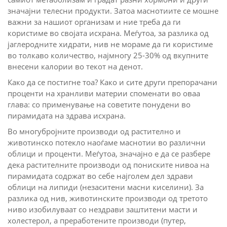
значајни телесни продукти. Затоа маснотиите се мошне
важни за нашиот организам и ние треба да ги
користиме во својата исхрана. Меѓутоа, за разлика од
јаглеродните хидрати, нив не мораме да ги користиме
во толкаво количество, најмногу 25-30% од вкупните
внесени калории во текот на денот.
Како да се постигне тоа? Како и сите други препорачани
проценти на хранливи материи споменати во оваа
глава: со применување на советите понудени во
пирамидата на здрава исхрана.
Во многубројните производи од растително и
животинско потекло наоѓаме маснотии во различни
облици и проценти. Меѓутоа, значајно е да се разбере
дека растителните производи од пониските нивоа на
пирамидата содржат во себе најголем дел здрави
облици на липиди (незаситени масни киселини). За
разлика од нив, животинските производи од третото
ниво изобилуваат со нездрави заштитени масти и
холестерол, а преработените производи (путер,