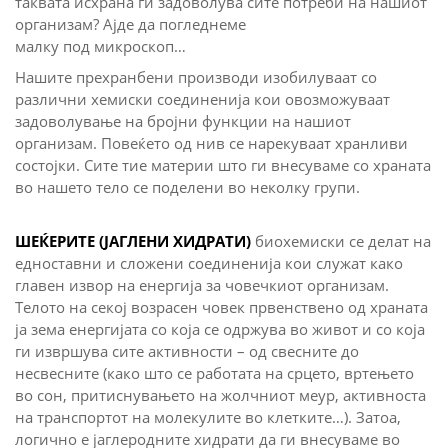
таквата исхрана ги задоволува сите потреби на нашиот
организам? Ајде да погледнеме
малку под микроскоп…
Нашите прехранбени производи изобилуваат со
различни хемиски соединенија кои овозможуваат
задоволување на бројни функции на нашиот
организам. Повеќето од нив се нарекуваат хранливи
состојки. Сите тие материи што ги внесуваме со храната
во нашето тело се поделени во неколку групи.
ШЕЌЕРИТЕ (ЈАГЛЕНИ ХИДРАТИ)
биохемиски се делат на
едноставни и сложени соединенија кои служат како
главен извор на енергија за човечкиот организам.
Телото на секој возрасен човек првенствено од храната
ја зема енергијата со која се одржува во живот и со која
ги извршува сите активности – од свесните до
несвесните (како што се работата на срцето, вртењето
во сон, притиснувањето на жолчниот меур, активноста
на транспортот на молекулите во клетките…). Затоа,
логично е јаглеродните хидрати да ги внесуваме во