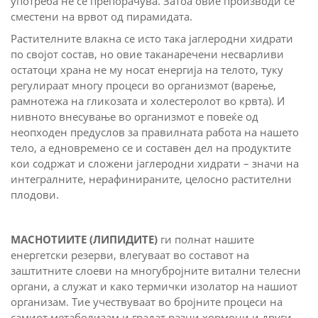
употреба не се препорачува. Затоа овие производи се
сместени на врвот од пирамидата.
Растителните влакна се исто така јаглеродни хидрати
по својот состав, но овие таканаречени несварливи
остатоци храна не му носат енергија на телото, туку
регулираат многу процеси во организмот (варење,
рамнотежа на гликозата и холестеролот во крвта). И
нивното внесување во организмот е повеќе од
неопходен предуслов за правилната работа на нашето
тело, а едновремено се и составен дел на продуктите
кои содржат и сложени јаглеродни хидрати – значи на
интегралните, нерафинираните, целосно растителни
плодови.
МАСНОТИИТЕ (ЛИПИДИТЕ)
ги полнат нашите
енергетски резерви, влегуваат во составот на
заштитните слоеви на многубројните витални телесни
органи, а служат и како термички изолатор на нашиот
организам. Тие учествуваат во бројните процеси на
самиот метаболизам и градат разни хормони и други