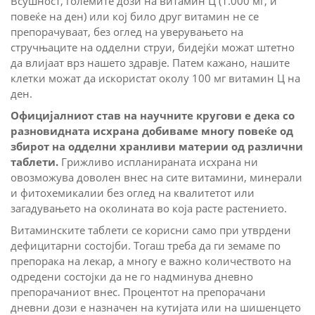
Всушност, големите дози на витамин Ц (1.000 мг, и
повеќе на ден) или кој било друг витамин не се
препорачуваат, без оглед на уверувањето на
стручњаците на одделни струи, бидејќи можат штетно
да влијаат врз нашето здравје. Патем кажано, нашите
клетки можат да искористат околу 100 мг витамин Ц на
ден.
Официјалниот став на научните кругови е дека со
разновидната исхрана добиваме многу повеќе од
збирот на одделни хранливи материи од различни
таблети.
Грижливо испланираната исхрана ни
овозможува доволен внес на сите витамини, минерали
и фитохемикалии без оглед на квалитетот или
загадувањето на околината во која расте растението.
Витаминските таблети се корисни само при утврдени
дефицитарни состојби. Тогаш треба да ги земаме по
препорака на лекар, а многу е важно количеството на
одредени состојки да не го надминува дневно
препорачаниот внес. Процентот на препорачани
дневни дози е назначен на кутијата или на шишенцето