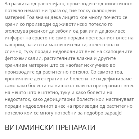
За разлика од растенијата, производите од животинско
потекло немаат ни трага од тие толку скапоцени
материи! Тоа значи дека лицето кое многу почесто се
храни со производи од животинско потекло го
зголемува ризикот да заболи од рак или да доживее
инфаркт на срцето не само поради претераниот внес на
калории, заситени масни киселини, холестерол и
слично, туку поради недоволниот внес на скапоцените
фитохемикалии, растителните влакна и другите
хранливи материи што се наоѓаат исклучиво во
производите од растително потекло. Со самото тоа,
хроничните дегенеративни болести не ги дефинираме
само како болести на вишокот или на претераниот внес
на нешто што е штетно, туку и како болести на
недостаток, како дефицитарни болести кои настануваат
поради недоволниот внес на производи од растително
потекло кои се многу потребни за подобро здравје!
ВИТАМИНСКИ ПРЕПАРАТИ