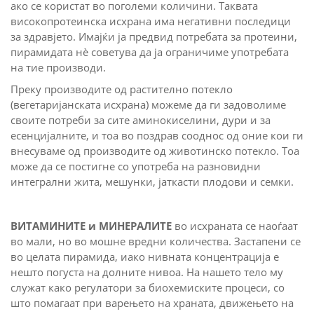
ако се користат во поголеми количини. Таквата
високопротеинска исхрана има негативни последици
за здравјето. Имајќи ја предвид потребата за протеини,
пирамидата нè советува да ја ограничиме употребата
на тие производи.
Преку производите од растително потекло
(вегетаријанската исхрана) можеме да ги задоволиме
своите потреби за сите аминокиселини, дури и за
есенцијалните, и тоа во поздрав сооднос од оние кои ги
внесуваме од производите од животинско потекло. Тоа
може да се постигне со употреба на разновидни
интегрални жита, мешунки, јаткасти плодови и семки.
ВИТАМИНИТЕ и МИНЕРАЛИТЕ
во исхраната се наоѓаат
во мали, но во мошне вредни количества. Застапени се
во целата пирамида, иако нивната концентрација е
нешто погуста на долните нивоа. На нашето тело му
служат како регулатори за биохемиските процеси, со
што помагаат при варењето на храната, движењето на