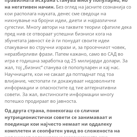
правилната исхрана станува многу популарно, но
на негативен начин.
Без оглед на јасните сознанија со
кои располага науката, денес сме сведоци на
никнување на бројни идеи, диети и најразлични
сугестии. Многу автори на таквите теории сфатиле дека
пред нив се отвораат успешни бизниси кога на
збунетата јавност ќе ѝ ги понудат своите идеи
спакувани во стручни изрази и, за просечниот човек,
неразбирливи фрази. Патем кажано, само во САД во
игра е годишна заработка од 25 милијарди долари. За
жал, тој „бизнис“ станува сè попопуларен и кај нас.
Научниците, кои не сакаат да потпаднат под тоа
влијание, честопати ги докажуваат недоволните
информации и опасностите од тие алтернативни
совети. За жал, вистинските информации многу
потешко продираат во јавноста.
Од друга страна, понекогаш со слични
нутриционистички совети се занимаваат и
поединци кои најчесто немаат ни оддалеку
комплетен и сеопфатен увид во сложеноста на