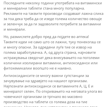
Последните неколку години употребата на витамински
и минерални таблети стана многу популарна.
Рекламите на таквите производи создаваат лажна слика
за тоа дека треба да се изеде голема количество овошје
и зеленчук за да ги задоволите потребите за витамини
и минерали.
Но, размислете добро пред да појдете во аптека!
Таквите идеи не само што се лажни, туку понекогаш се
и многу опасни. За одредени луѓе тие се извор на
голема заработувачка. А, од друга страна, најновите
истражувања сведочат дека внесувањето на поголеми
количини изолирани витамини, антиоксиданси или
фитохемикалии воопшто не е наивно.
Антиоксидансите се многу важни супстанции за
зачувување на здравјето на нашиот организам.
Најпознати антиоксиданси се витамините А, Ц, Е и
минералот селен. По откривањето на неговата улога во
човечкиот организам се тргнало во масовно
производство на таблети со голема доза на тие