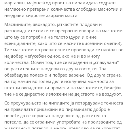
маргарин, мајонез) од врвот на пирамидата содржат
нагласено претерани количества слободни маснотии и
нездрави хидрогенизирани масти.
Маслинките, авокадото, јаткастите плодови и
разновидните семки се прекрасни извори на маснотии
што му се потребни на телото (дури и оние
есенцијалните, како што се масните киселини омега-3).
Тие маснотии во растителните производи се наоѓаат во
најдобар меѓусебен однос, ако не и во многу
количества. Освен тоа, тие се вградени и „спакувани“
во растителните плодови со други состојки. Тоа
обезбедува полесно и побрзо варење. Од друга страна,
на тој начин во голем дел е исклучена можноста за
штетни оксидативни промени на маснотиите, бидејќи
тие не се директно изложени на дејството на воздухот.
Со проучувањето на липидите ја потврдуваме точноста
на правилата прикажани во пирамидата: добро е
повеќе да се користат плодовите од растително
потекло, да се ограничи употребата на производите од
животинско потекло и многу штедливо да се користат