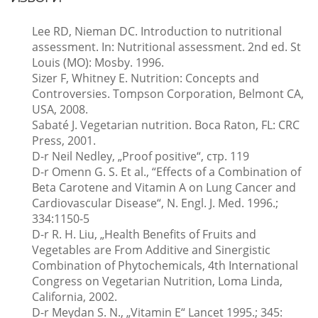
Lee RD, Nieman DC. Introduction to nutritional
assessment. In: Nutritional assessment. 2nd ed. St
Louis (MO): Mosby. 1996.
Sizer F, Whitney E. Nutrition: Concepts and
Controversies. Tompson Corporation, Belmont CA,
USA, 2008.
Sabaté J. Vegetarian nutrition. Boca Raton, FL: CRC
Press, 2001.
D-r Neil Nedley, „Proof positive“, стр. 119
D-r Omenn G. S. Et al., “Effects of a Combination of
Beta Carotene and Vitamin A on Lung Cancer and
Cardiovascular Disease“, N. Engl. J. Med. 1996.;
334:1150-5
D-r R. H. Liu, „Health Benefits of Fruits and
Vegetables are From Additive and Sinergistic
Combination of Phytochemicals, 4th International
Congress on Vegetarian Nutrition, Loma Linda,
California, 2002.
D-r Meydan S. N., „Vitamin E“ Lancet 1995.; 345: