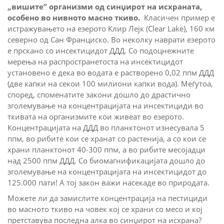
„вишите” организми од синџирот на исхраната,
особено во нивното масно ткиво.
Класичен пример е
истражувањето на езерото Клир Лејк (Clear Lake), 160 км
северно од Сан Франциско. Во неколку наврати езерото
е прскано со инсектицидот ДДД. Со подоцнежните
мерења на распространетоста на инсектицидот
установено е дека во водата е растворено 0,02 ппм ДДД
(две капки на секои 100 милиони капки вода). Меѓутоа,
според, споменатите закони дошло до драстично
зголемување на концентрацијата на инсектициди во
ткивата на организмите кои живеат во езерото.
Концентрацијата на ДДД во планктонот изнесувала 5
ппм, во рибите кои се хранат со растенија, а со кои се
храни планктонот 40-300 ппм, а во рибите месојадци
над 2500 ппм ДДД. Со биомагнификацијата дошло до
зголемување на концентрацијата на инсектицидот до
125.000 пати! А тој закон важи насекаде во природата.
Можете ли да замислите концентрација на пестициди
во масното ткиво на човек кој се храни со месо и кој
претставува последна алка во синџирот на исхрана?