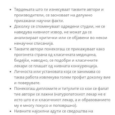
Тврдењата што ги изнесуваат таквите автори и
производители, се засноваат на делумно
прикажани научни факти.
Доколку се споменуваат одредени студии, не се
наведува нивниот извор, не можат да се
анализираат критички или се објавени во некои
ненаучни списанија.
Таквите автори понекогаш се прикажуваат како
прогонета страна од класичната медицина,
бидејќи, наводно, се подобри и класичните
лекари се плашат од нивната конкуренција.
Личноста или установата која се занимава со
таква работа извлекува голем профит доколку вие
и поверувате.
Понекогаш дипломите и титулите со кои се фалат
тие автори се лажни (натуропатскиот лекар не е
исто што е и класичниот лекар, а и образованието
му е многу покусо и поповршно).
Нивните најсилни адути се сведоштва на