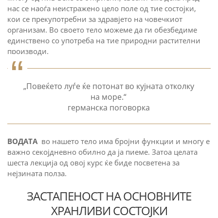
нас се наоѓа неистражено цело поле од тие состојки,
кои се прекупотребни за здравјето на човечкиот
организам. Во своето тело можеме да ги обезбедиме
единствено со употреба на тие природни растителни
производи.
„Повеќето луѓе ќе потонат во кујната отколку
на море.“
германска поговорка
ВОДАТА
во нашето тело има бројни функции и многу е
важно секојдневно обилно да ја пиеме. Затоа целата
шеста лекција од овој курс ќе биде посветена за
нејзината полза.
ЗАСТАПЕНОСТ НА ОСНОВНИТЕ
ХРАНЛИВИ СОСТОЈКИ