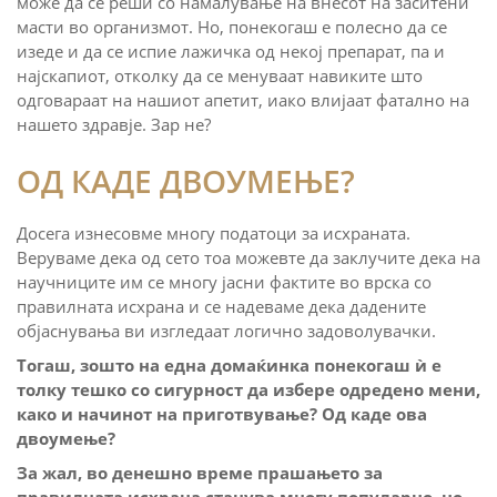
може да се реши со намалување на внесот на заситени
масти во организмот. Но, понекогаш е полесно да се
изеде и да се испие лажичка од некој препарат, па и
најскапиот, отколку да се менуваат навиките што
одговараат на нашиот апетит, иако влијаат фатално на
нашето здравје. Зар не?
ОД КАДЕ ДВОУМЕЊЕ?
Досега изнесовме многу податоци за исхраната.
Веруваме дека од сето тоа можевте да заклучите дека на
научниците им се многу јасни фактите во врска со
правилната исхрана и се надеваме дека дадените
објаснувања ви изгледаат логично задоволувачки.
Тогаш, зошто на една домаќинка понекогаш ѝ е
толку тешко со сигурност да избере одредено мени,
како и начинот на приготвување? Од каде ова
двоумење?
За жал, во денешно време прашањето за